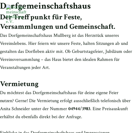
Zum
Dorfgemeinschaftshaus
Main
Inhalt
Der Treffpunkt für Feste,
Menu
springen
Versammlungen und Gemeinschaft.
Das Dorfgemeinschaftshaus Mullberg ist das Herzstück unseres
Vereinslebens. Hier feiern wir unsere Feste, halten Sitzungen ab und
gestalten das Dorfleben aktiv mit. Ob Geburtstagsfeier, Jubiläum oder
Vereinsversammlung – das Haus bietet den idealen Rahmen für
Veranstaltungen jeder Art.
Vermietung
Du möchtest das Dorfgemeinschaftshaus für deine eigene Feier
nutzen? Gerne! Die Vermietung erfolgt ausschließlich telefonisch über
Anita Schneider unter der Nummer
04944/3983
. Eine Preisauskunft
erhältst du ebenfalls direkt bei der Anfrage.
Einblicke in das Dorfgemeinschaftshaus und Impressionen